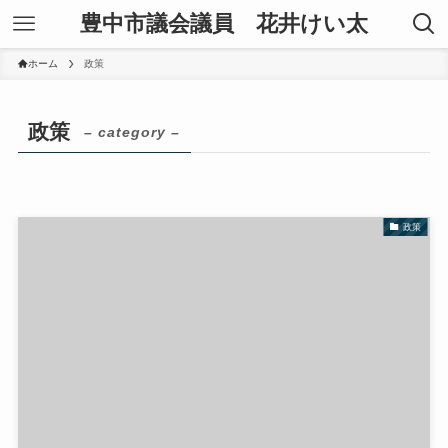
豊中市議会議員 花井けい太
ホーム
政策
政策
– category –
政策